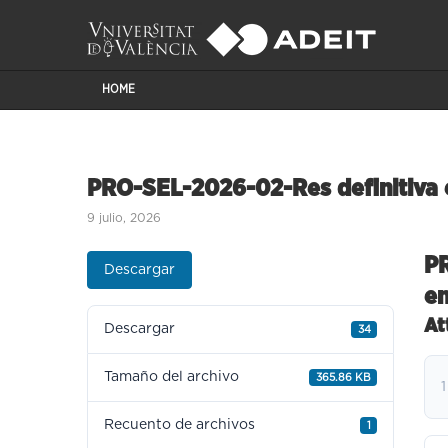
HOME
PRO-SEL-2026-02-Res definitiva 
9 julio, 2026
PR
Descargar
en
At
Descargar
34
Tamaño del archivo
365.86 KB
1
Recuento de archivos
1