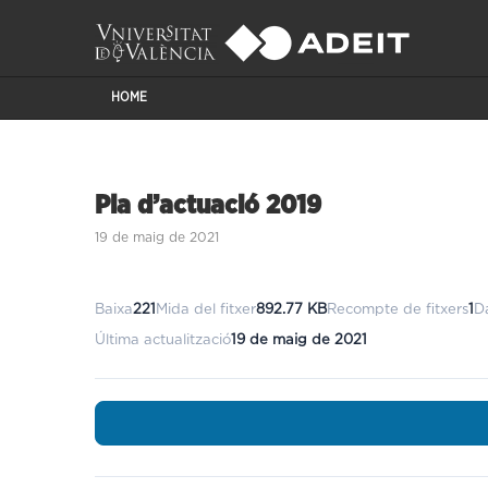
HOME
Pla d’actuació 2019
19 de maig de 2021
Baixa
221
Mida del fitxer
892.77 KB
Recompte de fitxers
1
D
Última actualització
19 de maig de 2021