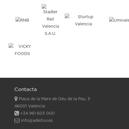
Contacta
Plaça de la Mare de Déu de la Pau, 3
46001 València
+34 961 603 000
info@adeituv.es