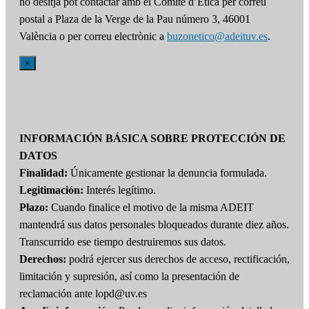
ho desitja pot contactar amb el Comité d’Ètica per correu
postal a Plaza de la Verge de la Pau número 3, 46001
València o per correu electrònic a
buzonetico@adeituv.es
.
×
INFORMACIÓN BÁSICA SOBRE PROTECCIÓN DE
DATOS
Finalidad:
Únicamente gestionar la denuncia formulada.
Legitimación:
Interés legítimo.
Plazo:
Cuando finalice el motivo de la misma ADEIT
mantendrá sus datos personales bloqueados durante diez años.
Transcurrido ese tiempo destruiremos sus datos.
Derechos:
podrá ejercer sus derechos de acceso, rectificación,
limitación y supresión, así como la presentación de
reclamación ante lopd@uv.es