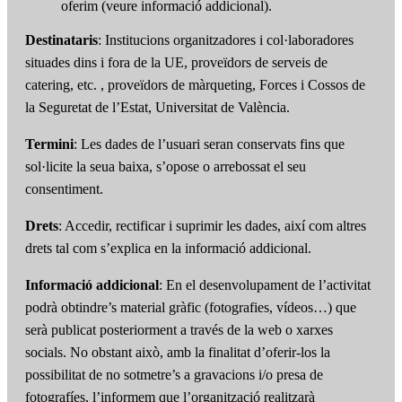
oferim (veure informació addicional).
Destinataris
: Institucions organitzadores i col·laboradores
situades dins i fora de la UE, proveïdors de serveis de
catering, etc. , proveïdors de màrqueting, Forces i Cossos de
la Seguretat de l’Estat, Universitat de València.
Termini
: Les dades de l’usuari seran conservats fins que
sol·licite la seua baixa, s’opose o arrebossat el seu
consentiment.
Drets
: Accedir, rectificar i suprimir les dades, així com altres
drets tal com s’explica en la informació addicional.
Informació addicional
: En el desenvolupament de l’activitat
podrà obtindre’s material gràfic (fotografies, vídeos…) que
serà publicat posteriorment a través de la web o xarxes
socials. No obstant això, amb la finalitat d’oferir-los la
possibilitat de no sotmetre’s a gravacions i/o presa de
fotografíes, l’informem que l’organització realitzarà