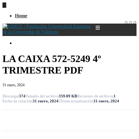
Home
Home
LA CAIXA 572-5249 4º
TRIMESTRE PDF
31 enero, 2024
Descargar
374
Tamaño del archivo
359.09 KB
Recuento de archivos
1
Fecha de creación
31 enero, 2024
Última actualización
31 enero, 2024
Descargar