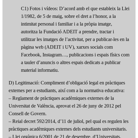
C1) Fotos i vídeos: D’acord amb el que estableix la Llei
1/1982, de 5 de maig, sobre el dret a l’honor, a la
intimitat personal i familiar i a la pròpia imatge,
autoritza la Fundació ADEIT a prendre, tractar i
utilitzar les imatges de l’activitat, per a publicar-les en la
pàgina web (ADEIT i UV), xarxes socials com
Facebook, Instagram…, publicacions i espais físics com
a tauler d’anuncis o altres espais dedicats a publicar
material informatiu.
D) Legitimació: Compliment d’obligació legal en pràctiques
externes per a estudiants, així com a la normativa educativa:
– Reglament de pràctiques acadèmiques externes de la
Universitat de València, aprovat el 26 de juny de 2012 pel
Consell de Govern.
– Reial decret 592/2014, d’11 de juliol, pel qual es regulen les
pràctiques acadèmiques externes dels estudiants universitaris.
– Llei orgànica 6/2001 de 21 de desembre, d’Universitats.