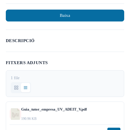
Baixa
DESCRIPCIÓ
FITXERS ADJUNTS
1 file
Guia_tutor_empresa_UV_ADEIT_V.pdf
190.96 KB