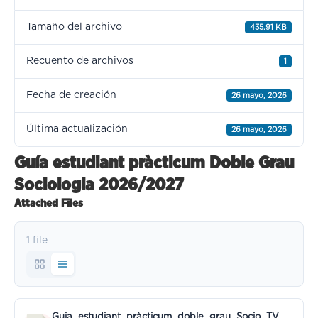
Tamaño del archivo
435.91 KB
Recuento de archivos
1
Fecha de creación
26 mayo, 2026
Última actualización
26 mayo, 2026
Guía estudiant pràcticum Doble Grau
Sociologia 2026/2027
Attached Files
1 file
Guia_estudiant_pràcticum_doble_grau_Socio_TV_VAL.pdf