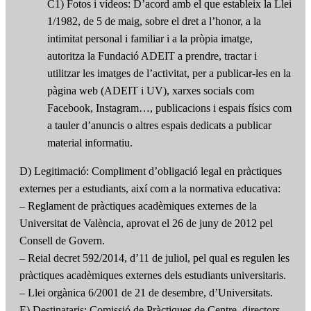
C1) Fotos i vídeos: D’acord amb el que estableix la Llei
1/1982, de 5 de maig, sobre el dret a l’honor, a la
intimitat personal i familiar i a la pròpia imatge,
autoritza la Fundació ADEIT a prendre, tractar i
utilitzar les imatges de l’activitat, per a publicar-les en la
pàgina web (ADEIT i UV), xarxes socials com
Facebook, Instagram…, publicacions i espais físics com
a tauler d’anuncis o altres espais dedicats a publicar
material informatiu.
D) Legitimació: Compliment d’obligació legal en pràctiques
externes per a estudiants, així com a la normativa educativa:
– Reglament de pràctiques acadèmiques externes de la
Universitat de València, aprovat el 26 de juny de 2012 pel
Consell de Govern.
– Reial decret 592/2014, d’11 de juliol, pel qual es regulen les
pràctiques acadèmiques externes dels estudiants universitaris.
– Llei orgànica 6/2001 de 21 de desembre, d’Universitats.
E) Destinataris: Comissió de Pràctiques de Centre, directors