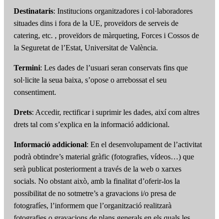
Destinataris
: Institucions organitzadores i col·laboradores
situades dins i fora de la UE, proveïdors de serveis de
catering, etc. , proveïdors de màrqueting, Forces i Cossos de
la Seguretat de l’Estat, Universitat de València.
Termini
: Les dades de l’usuari seran conservats fins que
sol·licite la seua baixa, s’opose o arrebossat el seu
consentiment.
Drets
: Accedir, rectificar i suprimir les dades, així com altres
drets tal com s’explica en la informació addicional.
Informació addicional
: En el desenvolupament de l’activitat
podrà obtindre’s material gràfic (fotografies, vídeos…) que
serà publicat posteriorment a través de la web o xarxes
socials. No obstant això, amb la finalitat d’oferir-los la
possibilitat de no sotmetre’s a gravacions i/o presa de
fotografíes, l’informem que l’organització realitzarà
fotografies o gravacions de plans generals en els quals les