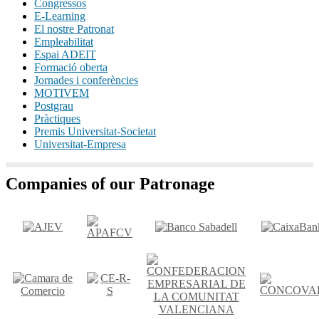
Congressos
E-Learning
El nostre Patronat
Empleabilitat
Espai ADEIT
Formació oberta
Jornades i conferències
MOTIVEM
Postgrau
Pràctiques
Premis Universitat-Societat
Universitat-Empresa
Companies of our Patronage