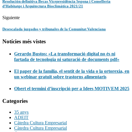
Resolución definitiva Becas Vicepresidència Segona i Conselleria
d’Habitatge i Arquitectura Bioclimàtica 2021/21
Siguiente
Desescalada juzgados y tribunales de la Comunitat Valenciana
Notícies més vistes
Gerardo Bustos: «La transformació digital no és ni
fartada de tecnologia ni saturació de documents pdf»
El paper de la família, el sentit de la vida o la ortorexia, en
un webinar gratuït sobre trastorns alimentaris
Obert el termini d’inscripció per a Idees MOTIVEM 2025
Categories
35 anys
ADEIT
Cátedra Cultura Empresarial
Càtedra Cultura Empresarial