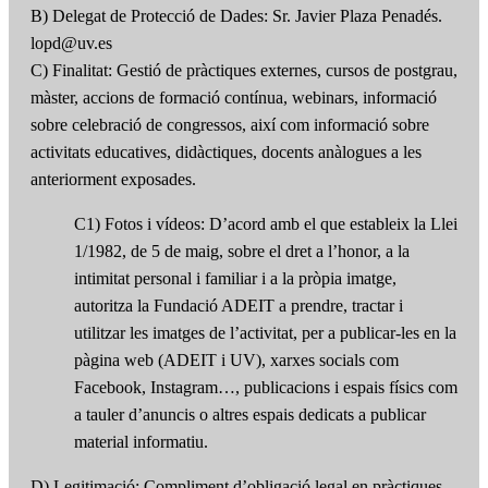
B) Delegat de Protecció de Dades: Sr. Javier Plaza Penadés.
lopd@uv.es
C) Finalitat: Gestió de pràctiques externes, cursos de postgrau,
màster, accions de formació contínua, webinars, informació
sobre celebració de congressos, així com informació sobre
activitats educatives, didàctiques, docents anàlogues a les
anteriorment exposades.
C1) Fotos i vídeos: D’acord amb el que estableix la Llei
1/1982, de 5 de maig, sobre el dret a l’honor, a la
intimitat personal i familiar i a la pròpia imatge,
autoritza la Fundació ADEIT a prendre, tractar i
utilitzar les imatges de l’activitat, per a publicar-les en la
pàgina web (ADEIT i UV), xarxes socials com
Facebook, Instagram…, publicacions i espais físics com
a tauler d’anuncis o altres espais dedicats a publicar
material informatiu.
D) Legitimació: Compliment d’obligació legal en pràctiques