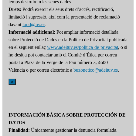
temps destruirem les seues dades.
Drets:
Podrà exercir els seus drets d’accés, rectificació,
limitació i supressió, així com la presentació de reclamació
davant
lopd@uv.es
.
Informació addicional:
Pot ampliar informació detallada
sobre Protecció de Dades en la Política de Privacitat publicada
en el següent enllaç
www.adeituv.es/politica-de-privacitat
, o si
ho desitja pot contactar amb el Comité d’Ètica per correu
postal a Plaza de la Verge de la Pau número 3, 46001
València o per correu electrònic a
buzonetico@adeituv.es
.
×
INFORMACIÓN BÁSICA SOBRE PROTECCIÓN DE
DATOS
Finalidad:
Únicamente gestionar la denuncia formulada.