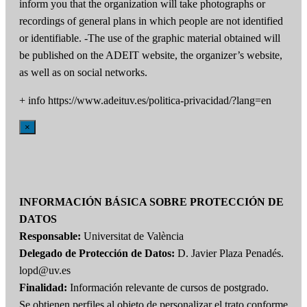
inform you that the organization will take photographs or
recordings of general plans in which people are not identified
or identifiable. -The use of the graphic material obtained will
be published on the ADEIT website, the organizer’s website,
as well as on social networks.
+ info https://www.adeituv.es/politica-privacidad/?lang=en
×
INFORMACIÓN BÁSICA SOBRE PROTECCIÓN DE
DATOS
Responsable:
Universitat de València
Delegado de Protección de Datos:
D. Javier Plaza Penadés.
lopd@uv.es
Finalidad:
Información relevante de cursos de postgrado.
Se obtienen perfiles al objeto de personalizar el trato conforme