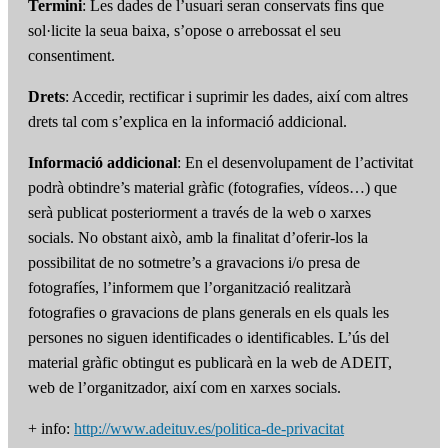
Termini
: Les dades de l’usuari seran conservats fins que
sol·licite la seua baixa, s’opose o arrebossat el seu
consentiment.
Drets
: Accedir, rectificar i suprimir les dades, així com altres
drets tal com s’explica en la informació addicional.
Informació addicional
: En el desenvolupament de l’activitat
podrà obtindre’s material gràfic (fotografies, vídeos…) que
serà publicat posteriorment a través de la web o xarxes
socials. No obstant això, amb la finalitat d’oferir-los la
possibilitat de no sotmetre’s a gravacions i/o presa de
fotografíes, l’informem que l’organització realitzarà
fotografies o gravacions de plans generals en els quals les
persones no siguen identificades o identificables. L’ús del
material gràfic obtingut es publicarà en la web de ADEIT,
web de l’organitzador, així com en xarxes socials.
+ info:
http://www.adeituv.es/politica-de-privacitat