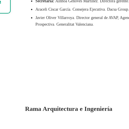
Secretaria:
Ainhoa Genovés Martínez. Directora gerent
M
Araceli Ciscar García. Consejera Ejecutiva. Dacsa Group
Javier Oliver Villarroya. Director general de AVAP, Agen
Prospectiva. Generalitat Valenciana.
Rama Arquitectura e Ingeniería