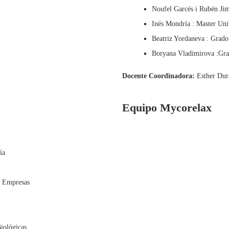
Noufel Garcés i Rubén Jim
Inés Mondría : Master Univ
Beatriz Yordaneva : Grado
Boryana Vladimirova :Gra
Docente Coordinadora:
Esther Durá
Equipo Mycorelax
ía
e Empresas
iológicas