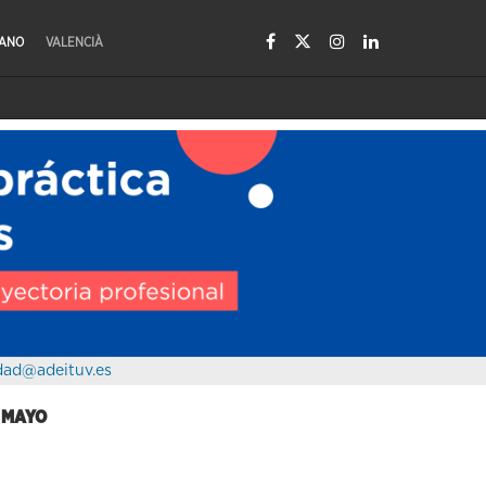
LANO
VALENCIÀ
dad@adeituv.es
E MAYO