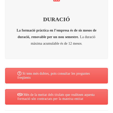
DURACIÓ
La formació pràctica en l’empresa és de sis mesos de
duració, renovable per un nou semestre.
La duració
màxima acumulable és de 12 mesos.
Si tens més dubtes, pots consultar les preguntes
freqüents
Més de la meitat dels titulats que realitzen aquesta
formació són contractats per la mateixa entitat