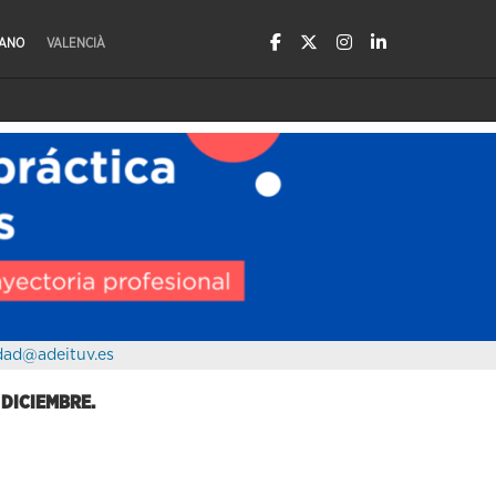
LANO
VALENCIÀ
dad@adeituv.es
 DICIEMBRE.