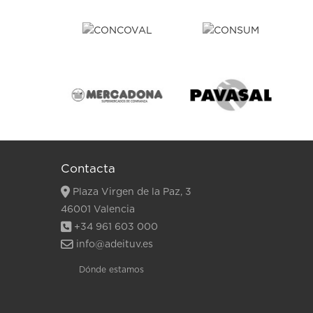
Contacta
Plaza Virgen de la Paz, 3
46001 Valencia
+34 961 603 000
info@adeituv.es
Dónde estamos