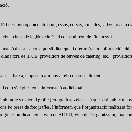
ació.
pció i desenvolupament de congressos, cursos, jornades, la legitimació és 
ció, la base de legitimació és el consentiment de l’interessat.
itimació descansa en la possibilitat que li oferim (veure informació addic
s dins i fora de la UE, proveïdors de serveis de catering, etc. , proveïdo
 la seua baixa, s’opose o arrebossat el seu consentiment.
s tal com s’explica en la informació addicional.
à obtindre’s material gràfic (fotografies, vídeos…) que serà publicat pos
acions i/o presa de fotografíes, l’informem que l’organització realitzarà f
obtingut es publicarà en la web de ADEIT, web de l’organitzador, així co