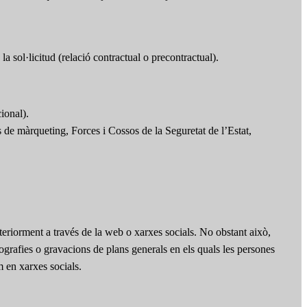
la sol·licitud (relació contractual o precontractual).
ional).
rs de màrqueting, Forces i Cossos de la Seguretat de l’Estat,
teriorment a través de la web o xarxes socials. No obstant això,
otografies o gravacions de plans generals en els quals les persones
m en xarxes socials.