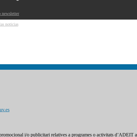
 newsletter
las noticias
uv.es
omocional i/o publicitari relatives a programes o activitats d’ADEIT a t