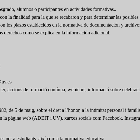
osgrado, alumnos o participantes en actividades formativas..
on la finalidad para la que se recabaron y para determinar las posibles 
con los plazos establecidos en la normativa de documentación y archivo
ros derechos como se explica en la información adicional.
S
@uv.es
ster, accions de formació contínua, webinars, informació sobre celebraci
2, de 5 de maig, sobre el dret a l’honor, a la intimitat personal i famil
r-les en la pàgina web (ADEIT i UV), xarxes socials com Facebook, Instagr
s per a estudiants, així com a la normativa educativa: