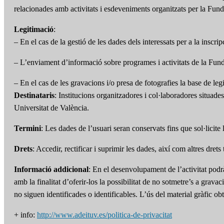
relacionades amb activitats i esdeveniments organitzats per la Fund
Legitimació
:
– En el cas de la gestió de les dades dels interessats per a la inscri
– L’enviament d’informació sobre programes i activitats de la Funda
– En el cas de les gravacions i/o presa de fotografies la base de leg
Destinataris
: Institucions organitzadores i col·laboradores situade
Universitat de València.
Termini
: Les dades de l’usuari seran conservats fins que sol·licite
Drets
: Accedir, rectificar i suprimir les dades, així com altres dret
Informació addicional
: En el desenvolupament de l’activitat podr
amb la finalitat d’oferir-los la possibilitat de no sotmetre’s a grav
no siguen identificades o identificables. L’ús del material gràfic 
+ info:
http://www.adeituv.es/politica-de-privacitat