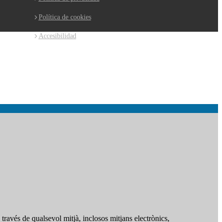
Política de cookies
Accesibilidad
ravés de qualsevol mitjà, inclosos mitjans electrònics,