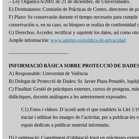
– Ley Orgánica 6/2001 de 21 de diciembre, de Universidades.
E) Destinatarios: Comisión de Prácticas de Centro, directores de p
F) Plazo: Se conservarán durante el tiempo necesario para cumplir c
conservación o, en su caso, su bloqueo se realiza de conformidad 
G) Derechos: Acceder, rectificar y suprimir los datos, así como ot
Amplíe información:
www.adeituv.es/politica-de-privacidad
————————————
INFORMACIÓ BÀSICA SOBRE PROTECCIÓ DE DADE
A) Responsable: Universitat de València
B) Delegat de Protecció de Dades: Sr. Javier Plaza Penadés. lopd
C) Finalitat: Gestió de pràctiques externes, cursos de postgrau, mà
didàctiques, docents anàlogues a les anteriorment exposades.
C1) Fotos i vídeos: D’acord amb el que estableix la Llei 1/198
tractar i utilitzar les imatges de l’activitat, per a publica
espais dedicats a publicar material informatiu.
D) Legitimació: Compliment d’obligació legal en pràctiques externe