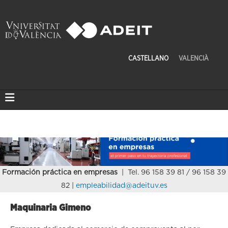
CASTELLANO
VALENCIÀ
Formación práctica en empresas
| Tel. 96 158 39 81 / 96 158 39
82 |
empleabilidad@adeituv.es
Maquinaria Gimeno