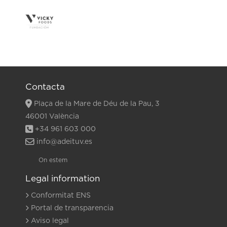
Contacta
Plaça de la Mare de Déu de la Pau, 3
46001 València
+34 961 603 000
info@adeituv.es
On estem
Legal information
Conformitat ENS
Portal de transparencia
Aviso legal