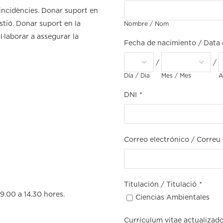
’incidències. Donar suport en
stió. Donar suport en la
Nombre / Nom
ol·laborar a assegurar la
Fecha de nacimiento / Data
/
/
Día / Dia
Mes / Mes
A
DNI
*
Correo electrónico / Correu 
Titulación / Titulació
*
 9.00 a 14.30 hores.
Ciencias Ambientales
Currículum vitae actualizad