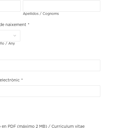
Apellidos / Cognoms
 de naixement
*
ño / Any
electrònic
*
o en PDF (máximo 2 MB) / Curriculum vitae