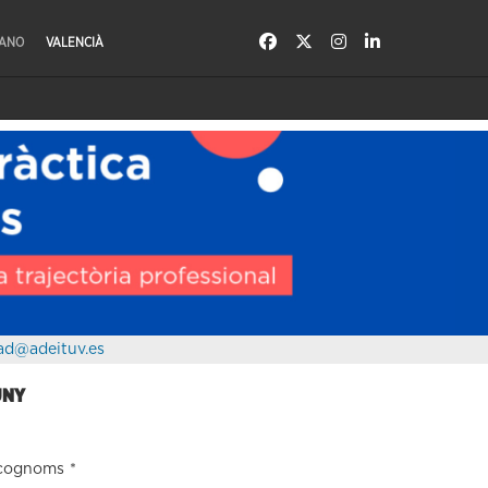
LANO
VALENCIÀ
ad@adeituv.es
UNY
 cognoms
*