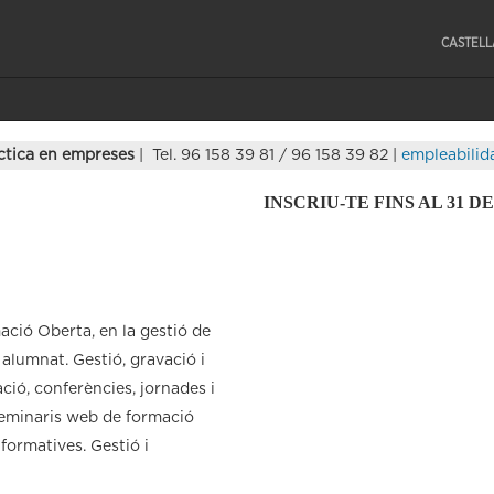
CASTEL
ctica en empreses
| Tel. 96 158 39 81 / 96 158 39 82 |
empleabilid
INSCRIU-TE FINS AL 31 
ció Oberta, en la gestió de
alumnat. Gestió, gravació i
ció, conferències, jornades i
seminaris web de formació
 formatives. Gestió i