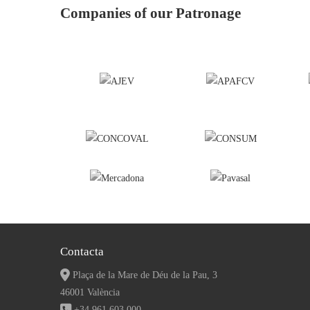
Companies of our Patronage
Contacta
Plaça de la Mare de Déu de la Pau, 3
46001 València
+34 961 603 000