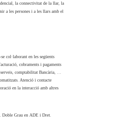
encial, la connectivitat de la llar, la
ir a les persones i a les llars amb el
 col·laborant en les següents
 facturació, cobraments i pagaments
 serveis, comptabilitat Bancària, …
omatitzats. Atenció i contacte
oració en la interacció amb altres
s. Doble Grau en ADE i Dret.