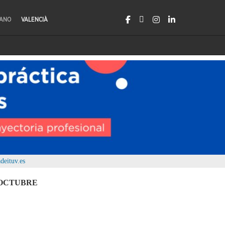
LANO
VALENCIÀ
deituv.es
D’OCTUBRE