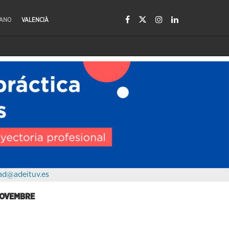
LANO
VALENCIÀ
ad@adeituv.es
 NOVEMBRE