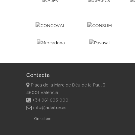
Contacta
Plaça de la Mare de Déu de la Pau, 3
46001 València
+34 961 603 000
info@adeituv.es
On estem