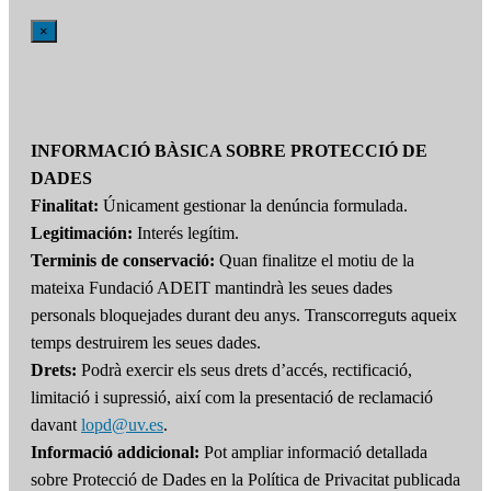
×
INFORMACIÓ BÀSICA SOBRE PROTECCIÓ DE
DADES
Finalitat:
Únicament gestionar la denúncia formulada.
Legitimación:
Interés legítim.
Terminis de conservació:
Quan finalitze el motiu de la
mateixa Fundació ADEIT mantindrà les seues dades
personals bloquejades durant deu anys. Transcorreguts aqueix
temps destruirem les seues dades.
Drets:
Podrà exercir els seus drets d’accés, rectificació,
limitació i supressió, així com la presentació de reclamació
davant
lopd@uv.es
.
Informació addicional:
Pot ampliar informació detallada
sobre Protecció de Dades en la Política de Privacitat publicada