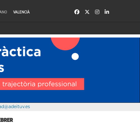
LANO
VALENCIÀ
ad@adeituv.es
FEBRER