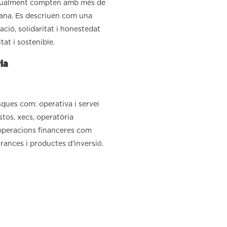
Actualment compten amb més de
iana. Es descriuen com una
ció, solidaritat i honestedat
at i sostenible.
ia
asques com: operativa i servei
stos, xecs, operatòria
 operacions financeres com
rances i productes d’inversió.