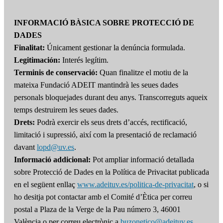
INFORMACIÓ BÀSICA SOBRE PROTECCIÓ DE
DADES
Finalitat:
Únicament gestionar la denúncia formulada.
Legitimación:
Interés legítim.
Terminis de conservació:
Quan finalitze el motiu de la
mateixa Fundació ADEIT mantindrà les seues dades
personals bloquejades durant deu anys. Transcorreguts aqueix
temps destruirem les seues dades.
Drets:
Podrà exercir els seus drets d’accés, rectificació,
limitació i supressió, així com la presentació de reclamació
davant
lopd@uv.es
.
Informació addicional:
Pot ampliar informació detallada
sobre Protecció de Dades en la Política de Privacitat publicada
en el següent enllaç
www.adeituv.es/politica-de-privacitat
, o si
ho desitja pot contactar amb el Comité d’Ètica per correu
postal a Plaza de la Verge de la Pau número 3, 46001
València o per correu electrònic a
buzonetico@adeituv.es
.