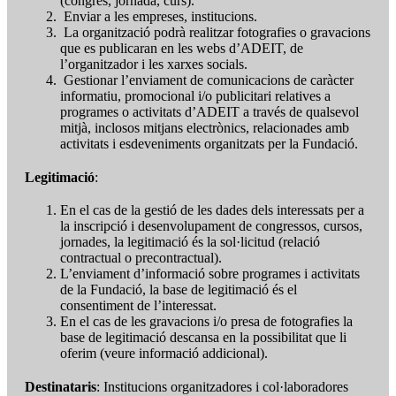
(congrés, jornada, curs).
Enviar a les empreses, institucions.
La organització podrà realitzar fotografies o gravacions
que es publicaran en les webs d’ADEIT, de
l’organitzador i les xarxes socials.
Gestionar l’enviament de comunicacions de caràcter
informatiu, promocional i/o publicitari relatives a
programes o activitats d’ADEIT a través de qualsevol
mitjà, inclosos mitjans electrònics, relacionades amb
activitats i esdeveniments organitzats per la Fundació.
Legitimació
:
En el cas de la gestió de les dades dels interessats per a
la inscripció i desenvolupament de congressos, cursos,
jornades, la legitimació és la sol·licitud (relació
contractual o precontractual).
L’enviament d’informació sobre programes i activitats
de la Fundació, la base de legitimació és el
consentiment de l’interessat.
En el cas de les gravacions i/o presa de fotografies la
base de legitimació descansa en la possibilitat que li
oferim (veure informació addicional).
Destinataris
: Institucions organitzadores i col·laboradores