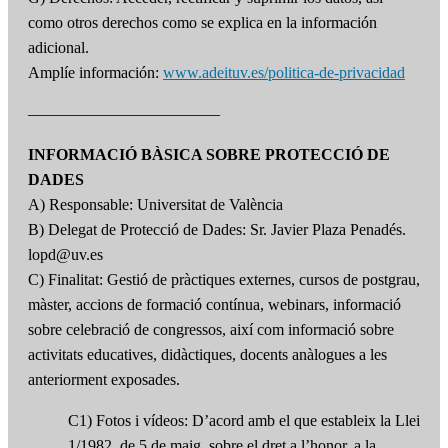
como otros derechos como se explica en la información
adicional.
Amplíe información:
www.adeituv.es/politica-de-privacidad
————————————
INFORMACIÓ BÀSICA SOBRE PROTECCIÓ DE
DADES
A) Responsable: Universitat de València
B) Delegat de Protecció de Dades: Sr. Javier Plaza Penadés.
lopd@uv.es
C) Finalitat: Gestió de pràctiques externes, cursos de postgrau,
màster, accions de formació contínua, webinars, informació
sobre celebració de congressos, així com informació sobre
activitats educatives, didàctiques, docents anàlogues a les
anteriorment exposades.
C1) Fotos i vídeos: D’acord amb el que estableix la Llei
1/1982, de 5 de maig, sobre el dret a l’honor, a la