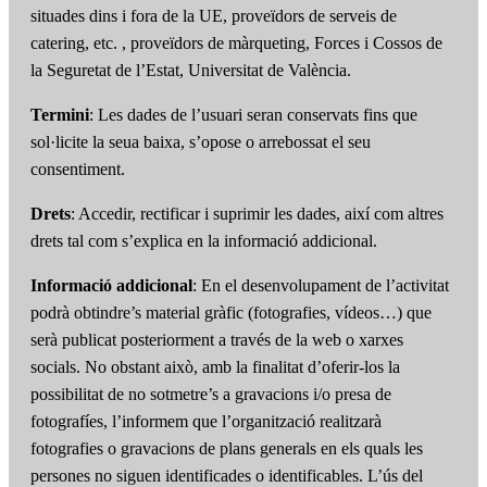
situades dins i fora de la UE, proveïdors de serveis de
catering, etc. , proveïdors de màrqueting, Forces i Cossos de
la Seguretat de l’Estat, Universitat de València.
Termini
: Les dades de l’usuari seran conservats fins que
sol·licite la seua baixa, s’opose o arrebossat el seu
consentiment.
Drets
: Accedir, rectificar i suprimir les dades, així com altres
drets tal com s’explica en la informació addicional.
Informació addicional
: En el desenvolupament de l’activitat
podrà obtindre’s material gràfic (fotografies, vídeos…) que
serà publicat posteriorment a través de la web o xarxes
socials. No obstant això, amb la finalitat d’oferir-los la
possibilitat de no sotmetre’s a gravacions i/o presa de
fotografíes, l’informem que l’organització realitzarà
fotografies o gravacions de plans generals en els quals les
persones no siguen identificades o identificables. L’ús del