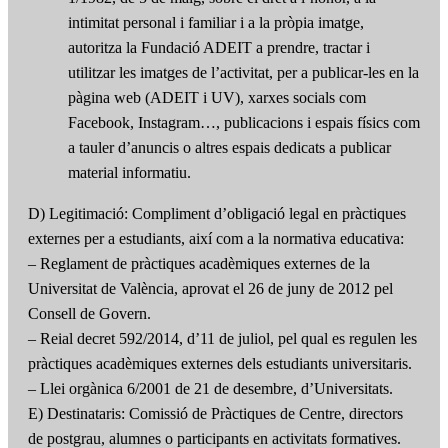
intimitat personal i familiar i a la pròpia imatge,
autoritza la Fundació ADEIT a prendre, tractar i
utilitzar les imatges de l’activitat, per a publicar-les en la
pàgina web (ADEIT i UV), xarxes socials com
Facebook, Instagram…, publicacions i espais físics com
a tauler d’anuncis o altres espais dedicats a publicar
material informatiu.
D) Legitimació: Compliment d’obligació legal en pràctiques
externes per a estudiants, així com a la normativa educativa:
– Reglament de pràctiques acadèmiques externes de la
Universitat de València, aprovat el 26 de juny de 2012 pel
Consell de Govern.
– Reial decret 592/2014, d’11 de juliol, pel qual es regulen les
pràctiques acadèmiques externes dels estudiants universitaris.
– Llei orgànica 6/2001 de 21 de desembre, d’Universitats.
E) Destinataris: Comissió de Pràctiques de Centre, directors
de postgrau, alumnes o participants en activitats formatives.