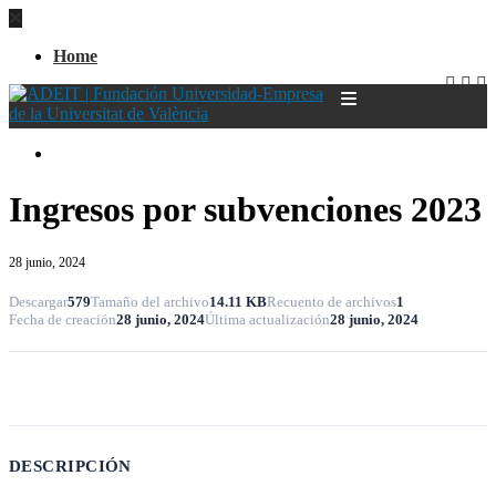
Home
Home
Ingresos por subvenciones 2023
28 junio, 2024
Descargar
579
Tamaño del archivo
14.11 KB
Recuento de archivos
1
Fecha de creación
28 junio, 2024
Última actualización
28 junio, 2024
Descargar
DESCRIPCIÓN