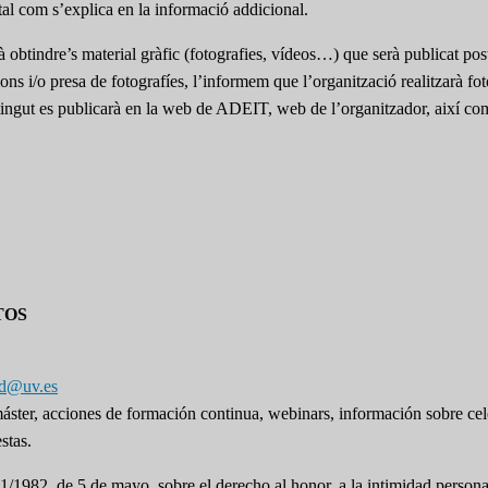
s tal com s’explica en la informació addicional.
à obtindre’s material gràfic (fotografies, vídeos…) que serà publicat pos
acions i/o presa de fotografíes, l’informem que l’organització realitzarà f
obtingut es publicarà en la web de ADEIT, web de l’organitzador, així co
TOS
pd@uv.es
 máster, acciones de formación continua, webinars, información sobre ce
stas.
1/1982, de 5 de mayo, sobre el derecho al honor, a la intimidad persona