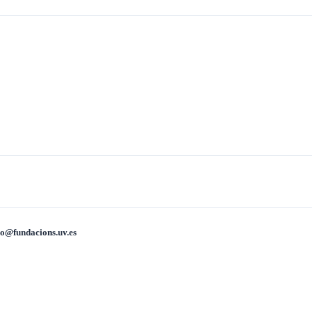
no@fundacions.uv.es