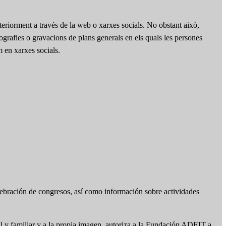
teriorment a través de la web o xarxes socials. No obstant això,
otografies o gravacions de plans generals en els quals les persones
m en xarxes socials.
lebración de congresos, así como información sobre actividades
l y familiar y a la propia imagen, autoriza a la Fundación ADEIT a