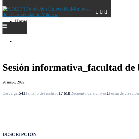
Home
Home
Sesión informativa_facultad de
20 mayo, 2022
Descargar
543
Tamaño del archivo
17 MB
Recuento de archivos
1
Fecha de creación
Descargar
DESCRIPCIÓN