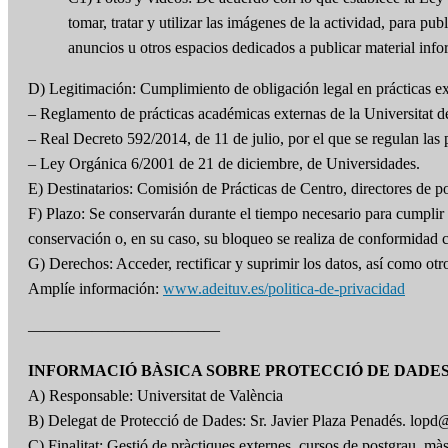
tomar, tratar y utilizar las imágenes de la actividad, para
anuncios u otros espacios dedicados a publicar material info
D) Legitimación: Cumplimiento de obligación legal en prácticas ext
– Reglamento de prácticas académicas externas de la Universitat d
– Real Decreto 592/2014, de 11 de julio, por el que se regulan las p
– Ley Orgánica 6/2001 de 21 de diciembre, de Universidades.
E) Destinatarios: Comisión de Prácticas de Centro, directores de p
F) Plazo: Se conservarán durante el tiempo necesario para cumplir c
conservación o, en su caso, su bloqueo se realiza de conformidad 
G) Derechos: Acceder, rectificar y suprimir los datos, así como ot
Amplíe información:
www.adeituv.es/politica-de-privacidad
————————————
INFORMACIÓ BÀSICA SOBRE PROTECCIÓ DE DADE
A) Responsable: Universitat de València
B) Delegat de Protecció de Dades: Sr. Javier Plaza Penadés. lopd
C) Finalitat: Gestió de pràctiques externes, cursos de postgrau, mà