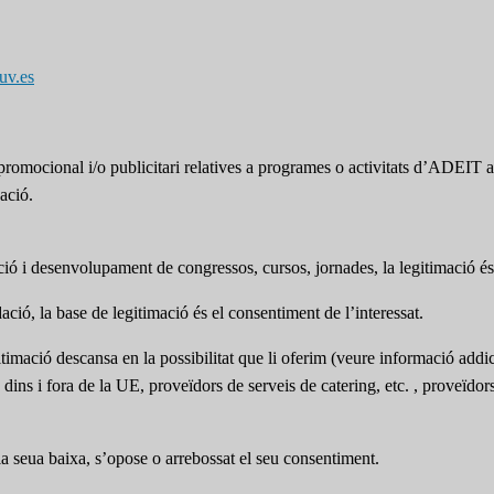
uv.es
omocional i/o publicitari relatives a programes o activitats d’ADEIT a t
ació.
pció i desenvolupament de congressos, cursos, jornades, la legitimació és 
ció, la base de legitimació és el consentiment de l’interessat.
itimació descansa en la possibilitat que li oferim (veure informació addic
s dins i fora de la UE, proveïdors de serveis de catering, etc. , proveïdo
 la seua baixa, s’opose o arrebossat el seu consentiment.