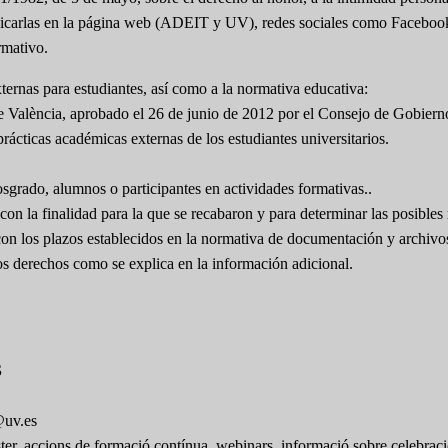
 publicarlas en la página web (ADEIT y UV), redes sociales como Facebo
rmativo.
ernas para estudiantes, así como a la normativa educativa:
e València, aprobado el 26 de junio de 2012 por el Consejo de Gobiern
rácticas académicas externas de los estudiantes universitarios.
osgrado, alumnos o participantes en actividades formativas..
on la finalidad para la que se recabaron y para determinar las posibles 
con los plazos establecidos en la normativa de documentación y archivo
ros derechos como se explica en la información adicional.
S
@uv.es
ster, accions de formació contínua, webinars, informació sobre celebraci