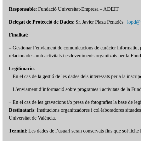
Responsable
: Fundació Universitat-Empresa – ADEIT
Delegat de Protecció de Dades
: Sr. Javier Plaza Penadés.
lopd@
Finalitat
:
– Gestionar l’enviament de comunicacions de caràcter informatiu, pr
relacionades amb activitats i esdeveniments organitzats per la Fund
Legitimació
:
– En el cas de la gestió de les dades dels interessats per a la inscri
– L’enviament d’informació sobre programes i activitats de la Funda
– En el cas de les gravacions i/o presa de fotografies la base de leg
Destinataris
: Institucions organitzadores i col·laboradores situade
Universitat de València.
Termini
: Les dades de l’usuari seran conservats fins que sol·licite