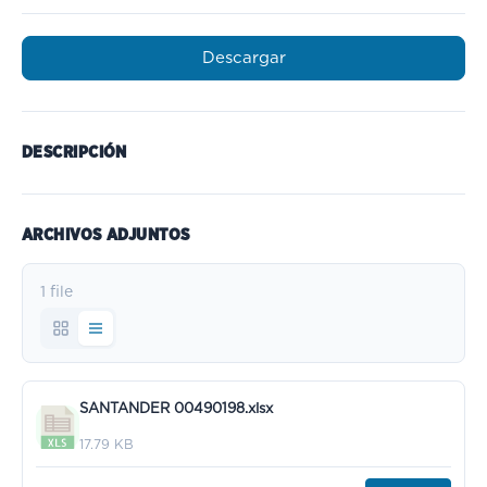
Descargar
DESCRIPCIÓN
ARCHIVOS ADJUNTOS
1 file
SANTANDER 00490198.xlsx
17.79 KB