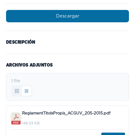
Descargar
DESCRIPCIÓN
ARCHIVOS ADJUNTOS
1 file
ReglamentTitolsPropis_ACGUV_205-2015.pdf
148.53 KB