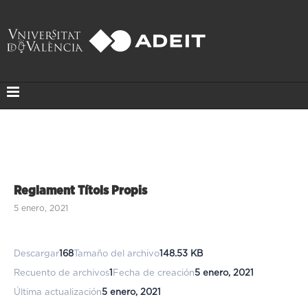
Reglament Títols Propis
5 enero, 2021
Descargar
168
Tamaño del archivo
148.53 KB
Recuento de archivos
1
Fecha de creación
5 enero, 2021
Última actualización
5 enero, 2021