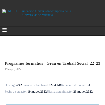
Programes formatius_ Grau en Treball Social_22_23
19 mayo, 2022
Descargar
242
Tamaño del archivo
162.04 KB
Recuento de archivos
1
Fecha de creación
19 mayo, 2022
Última actualización
23 mayo, 2022