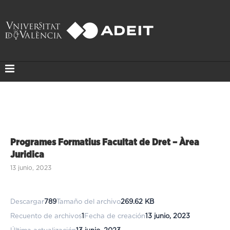
Programes Formatius Facultat de Dret – Àrea
Juridica
13 junio, 2023
Descargar
789
Tamaño del archivo
269.62 KB
Recuento de archivos
1
Fecha de creación
13 junio, 2023