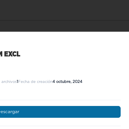
M EXCL
 archivos
1
Fecha de creación
4 octubre, 2024
escargar