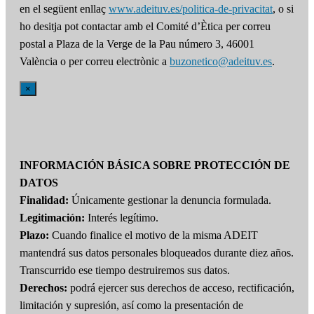
en el següent enllaç
www.adeituv.es/politica-de-privacitat
, o si
ho desitja pot contactar amb el Comité d’Ètica per correu
postal a Plaza de la Verge de la Pau número 3, 46001
València o per correu electrònic a
buzonetico@adeituv.es
.
×
INFORMACIÓN BÁSICA SOBRE PROTECCIÓN DE
DATOS
Finalidad:
Únicamente gestionar la denuncia formulada.
Legitimación:
Interés legítimo.
Plazo:
Cuando finalice el motivo de la misma ADEIT
mantendrá sus datos personales bloqueados durante diez años.
Transcurrido ese tiempo destruiremos sus datos.
Derechos:
podrá ejercer sus derechos de acceso, rectificación,
limitación y supresión, así como la presentación de