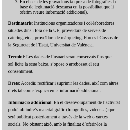
En el cas de les gravacions i/o presa de fotografies la
base de legitimació descansa en la possibilitat que li
oferim (veure informació addicional).
Destinataris
: Institucions organitzadores i col·laboradores
situades dins i fora de la UE, proveïdors de serveis de
catering, etc. , proveïdors de màrqueting, Forces i Cossos de
la Seguretat de l’Estat, Universitat de València.
Termini
: Les dades de l’usuari seran conservats fins que
sol·licite la seua baixa, s’opose o arrebossat el seu
consentiment.
Drets
: Accedir, rectificar i suprimir les dades, així com altres
drets tal com s’explica en la informació addicional.
Informació addicional
: En el desenvolupament de l’activitat
podrà obtindre’s material gràfic (fotografies, vídeos…) que
serà publicat posteriorment a través de la web o xarxes
socials. No obstant això, amb la finalitat d’oferir-los la