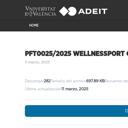
HOME
PFT0025/2025 WELLNESSPORT CI
11 marzo, 2025
Descargar
282
Tamaño del archivo
697.89 KB
Recuento de
Última actualización
11 marzo, 2025
D