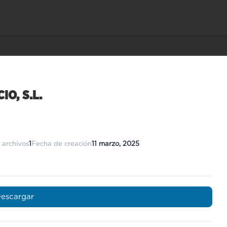
O, S.L.
 archivos
1
Fecha de creación
11 marzo, 2025
escargar