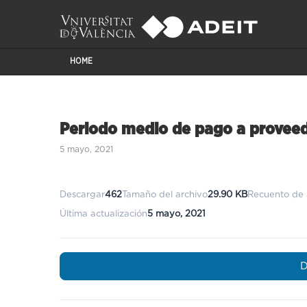
HOME
Periodo medio de pago a provee
5 mayo, 2021
Descargar
462
Tamaño del archivo
29.90 KB
Recuento de 
Última actualización
5 mayo, 2021
D