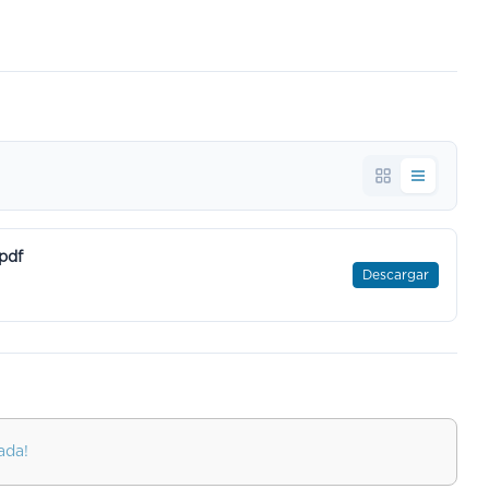
pdf
Descargar
ada!