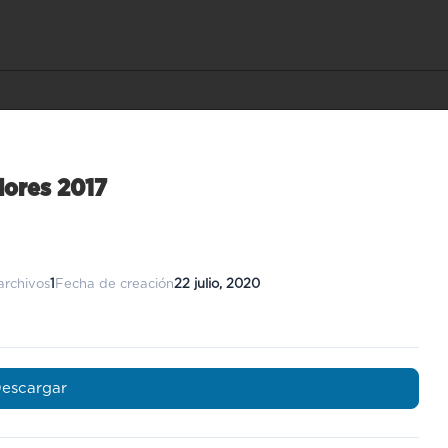
dores 2017
archivos
1
Fecha de creación
22 julio, 2020
escargar