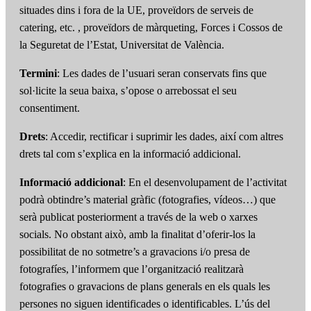
situades dins i fora de la UE, proveïdors de serveis de
catering, etc. , proveïdors de màrqueting, Forces i Cossos de
la Seguretat de l’Estat, Universitat de València.
Termini
: Les dades de l’usuari seran conservats fins que
sol·licite la seua baixa, s’opose o arrebossat el seu
consentiment.
Drets
: Accedir, rectificar i suprimir les dades, així com altres
drets tal com s’explica en la informació addicional.
Informació addicional
: En el desenvolupament de l’activitat
podrà obtindre’s material gràfic (fotografies, vídeos…) que
serà publicat posteriorment a través de la web o xarxes
socials. No obstant això, amb la finalitat d’oferir-los la
possibilitat de no sotmetre’s a gravacions i/o presa de
fotografíes, l’informem que l’organització realitzarà
fotografies o gravacions de plans generals en els quals les
persones no siguen identificades o identificables. L’ús del