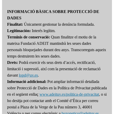
INFORMACIÓ BÀSICA SOBRE PROTECCIÓ DE
DADES
Finalitat:
Únicament gestionar la denúncia formulada.
Legitimación:
Interés legítim.
Terminis de conservació:
Quan finalitze el motiu de la
mateixa Fundació ADEIT mantindrà les seues dades
personals bloquejades durant deu anys. Transcorreguts aqueix
temps destruirem les seues dades.
Drets:
Podrà exercir els seus drets d’accés, rectificació,
limitació i supressió, així com la presentació de reclamació
davant
lopd@uv.es
.
Informació addicional:
Pot ampliar informació detallada
sobre Protecció de Dades en la Política de Privacitat publicada
en el següent enllaç
www.adeituv.es/politica-de-privacitat
, o si
ho desitja pot contactar amb el Comité d’Ètica per correu
postal a Plaza de la Verge de la Pau número 3, 46001
València o per correu electrònic a
buzonetico@adeituv.es
.