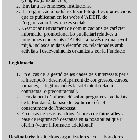
(congrés, jornada, curs).
Enviar a les empreses, institucions.
La organització podrà realitzar fotografies o gravacions
que es publicaran en les webs d’ADEIT, de
l’organitzador i les xarxes socials.
Gestionar l’enviament de comunicacions de caràcter
informatiu, promocional i/o publicitari relatives a
programes o activitats d’ADEIT a través de qualsevol
mitjà, inclosos mitjans electrònics, relacionades amb
activitats i esdeveniments organitzats per la Fundació.
Legitimació
:
En el cas de la gestió de les dades dels interessats per a
la inscripció i desenvolupament de congressos, cursos,
jornades, la legitimació és la sol·licitud (relació
contractual o precontractual).
L’enviament d’informació sobre programes i activitats
de la Fundació, la base de legitimació és el
consentiment de l’interessat.
En el cas de les gravacions i/o presa de fotografies la
base de legitimació descansa en la possibilitat que li
oferim (veure informació addicional).
Destinataris
: Institucions organitzadores i col·laboradores