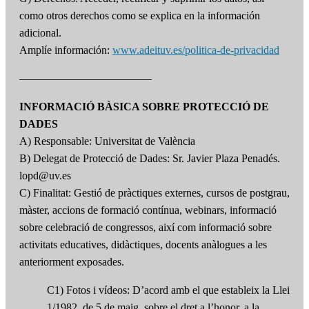
como otros derechos como se explica en la información
adicional.
Amplíe información:
www.adeituv.es/politica-de-privacidad
————————————
INFORMACIÓ BÀSICA SOBRE PROTECCIÓ DE
DADES
A) Responsable: Universitat de València
B) Delegat de Protecció de Dades: Sr. Javier Plaza Penadés.
lopd@uv.es
C) Finalitat: Gestió de pràctiques externes, cursos de postgrau,
màster, accions de formació contínua, webinars, informació
sobre celebració de congressos, així com informació sobre
activitats educatives, didàctiques, docents anàlogues a les
anteriorment exposades.
C1) Fotos i vídeos: D’acord amb el que estableix la Llei
1/1982, de 5 de maig, sobre el dret a l’honor, a la