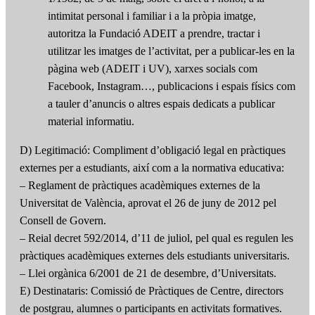
intimitat personal i familiar i a la pròpia imatge,
autoritza la Fundació ADEIT a prendre, tractar i
utilitzar les imatges de l’activitat, per a publicar-les en la
pàgina web (ADEIT i UV), xarxes socials com
Facebook, Instagram…, publicacions i espais físics com
a tauler d’anuncis o altres espais dedicats a publicar
material informatiu.
D) Legitimació: Compliment d’obligació legal en pràctiques
externes per a estudiants, així com a la normativa educativa:
– Reglament de pràctiques acadèmiques externes de la
Universitat de València, aprovat el 26 de juny de 2012 pel
Consell de Govern.
– Reial decret 592/2014, d’11 de juliol, pel qual es regulen les
pràctiques acadèmiques externes dels estudiants universitaris.
– Llei orgànica 6/2001 de 21 de desembre, d’Universitats.
E) Destinataris: Comissió de Pràctiques de Centre, directors
de postgrau, alumnes o participants en activitats formatives.