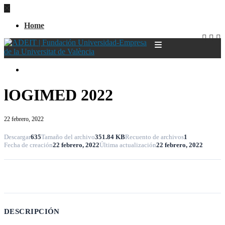
Home
Home
lOGIMED 2022
22 febrero, 2022
Descargar
635
Tamaño del archivo
351.84 KB
Recuento de archivos
1
Fecha de creación
22 febrero, 2022
Última actualización
22 febrero, 2022
Descargar
DESCRIPCIÓN