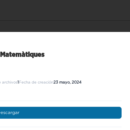
s Matemàtiques
 archivos
1
Fecha de creación
23 mayo, 2024
escargar