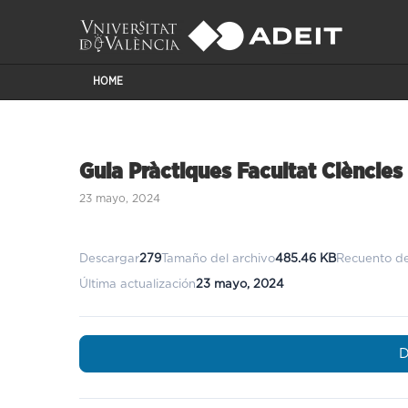
HOME
Guia Pràctiques Facultat Cièncie
23 mayo, 2024
Descargar
279
Tamaño del archivo
485.46 KB
Recuento de
Última actualización
23 mayo, 2024
D