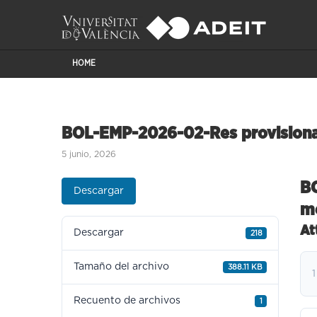
HOME
BOL-EMP-2026-02-Res provisiona
5 junio, 2026
B
Descargar
m
At
Descargar
218
Tamaño del archivo
388.11 KB
1
Recuento de archivos
1