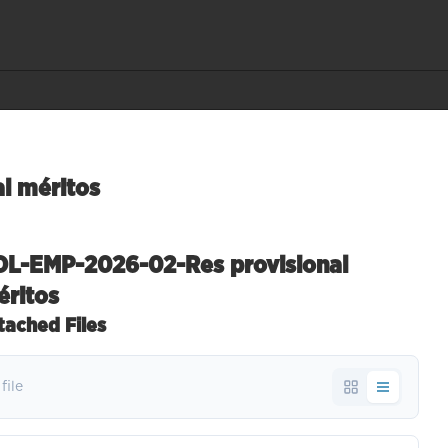
l méritos
OL-EMP-2026-02-Res provisional
éritos
tached Files
 file