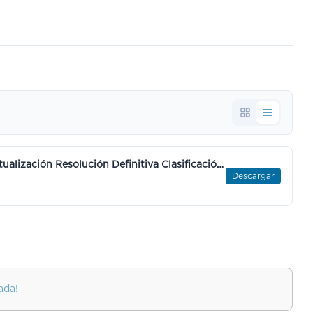
BOL-EMP-2022-01 - OF 1º ADM - Tercera Actualización Resolución Definitiva Clasificación decreciente de candidaturas 14IV23.pdf
Descargar
ada!