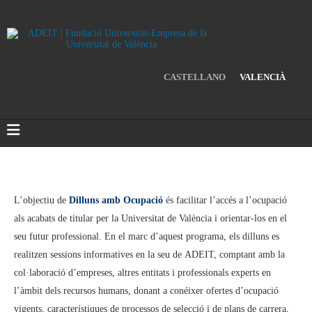
CASTELLANO
VALENCIÀ
L’objectiu de
Dilluns amb Ocupació
és facilitar l’accés a l’ocupació
als acabats de titular per la Universitat de València i orientar-los en el
seu futur professional. En el marc d’aquest programa, els dilluns es
realitzen sessions informatives en la seu de ADEIT, comptant amb la
col·laboració d’empreses, altres entitats i professionals experts en
l’àmbit dels recursos humans, donant a conéixer ofertes d’ocupació
vigents, característiques de processos de selecció i de plans de carrera,