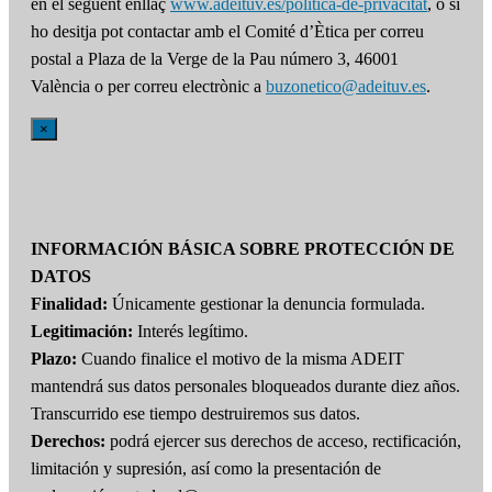
en el següent enllaç
www.adeituv.es/politica-de-privacitat
, o si
ho desitja pot contactar amb el Comité d’Ètica per correu
postal a Plaza de la Verge de la Pau número 3, 46001
València o per correu electrònic a
buzonetico@adeituv.es
.
×
INFORMACIÓN BÁSICA SOBRE PROTECCIÓN DE
DATOS
Finalidad:
Únicamente gestionar la denuncia formulada.
Legitimación:
Interés legítimo.
Plazo:
Cuando finalice el motivo de la misma ADEIT
mantendrá sus datos personales bloqueados durante diez años.
Transcurrido ese tiempo destruiremos sus datos.
Derechos:
podrá ejercer sus derechos de acceso, rectificación,
limitación y supresión, así como la presentación de