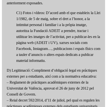
anteriorment exposades.
C1) Fotos i vídeos: D’acord amb el que estableix la Llei
1/1982, de 5 de maig, sobre el dret a l’honor, a la
intimitat personal i familiar i a la pròpia imatge,
autoritza la Fundació ADEIT a prendre, tractar i
utilitzar les imatges de l’activitat, per a publicar-les en la
pàgina web (ADEIT i UV), xarxes socials com
Facebook, Instagram…, publicacions i espais físics com
a tauler d’anuncis o altres espais dedicats a publicar
material informatiu.
D) Legitimació: Compliment d’obligació legal en pràctiques
externes per a estudiants, així com a la normativa educativa:
– Reglament de pràctiques acadèmiques externes de la
Universitat de València, aprovat el 26 de juny de 2012 pel
Consell de Govern.
– Reial decret 592/2014, d’11 de juliol, pel qual es regulen les
pràctiques acadèmiques externes dels estudiants universitaris.