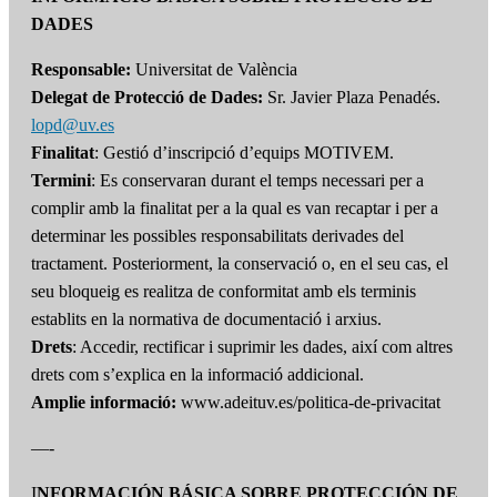
DADES
Responsable:
Universitat de València
Delegat de Protecció de Dades:
Sr. Javier Plaza Penadés.
lopd@uv.es
Finalitat
: Gestió d’inscripció d’equips MOTIVEM.
Termini
: Es conservaran durant el temps necessari per a
complir amb la finalitat per a la qual es van recaptar i per a
determinar les possibles responsabilitats derivades del
tractament. Posteriorment, la conservació o, en el seu cas, el
seu bloqueig es realitza de conformitat amb els terminis
establits en la normativa de documentació i arxius.
Drets
: Accedir, rectificar i suprimir les dades, així com altres
drets com s’explica en la informació addicional.
Amplie informació:
www.adeituv.es/politica-de-privacitat
—-
I
NFORMACIÓN BÁSICA SOBRE PROTECCIÓN DE