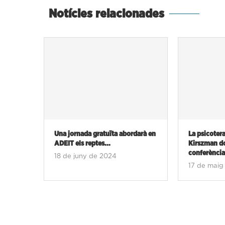
Notícies relacionades
darà en
La psicoterapeuta Diana
Els agents 
Kirszman donarà una
emprenedor 
conferència gratuïta...
21 de juny
17 de maig de 2024