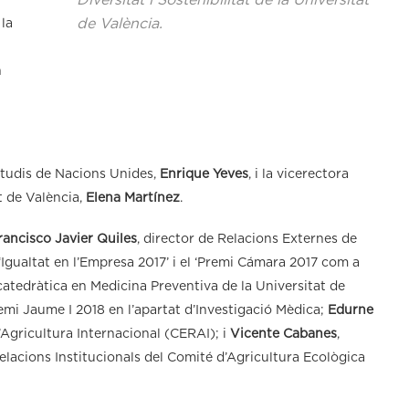
Diversitat i Sostenibilitat de la Universitat
de València.
 la
n
Estudis de Nacions Unides,
Enrique Yeves
, i la vicerectora
at de València,
Elena Martínez
.
rancisco Javier Quiles
, director de Relacions Externes de
ualtat en l’Empresa 2017’ i el ‘Premi Cámara 2017 com a
 catedràtica en Medicina Preventiva de la Universitat de
remi Jaume I 2018 en l’apartat d’Investigació Mèdica;
Edurne
’Agricultura Internacional (CERAI); i
Vicente Cabanes
,
lacions Institucionals del Comité d’Agricultura Ecològica