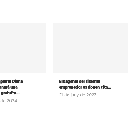
del sistema
Una jornada analitzarà com
es donen cita...
innoven les grans corporacions...
 de 2023
20 de juny de 2023