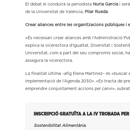
El debat el conduirà la periodista
Nuria García
i serà
de la Universitat de València,
Pilar Rueda
.
Crear aliances entre les organitzacions públiques i e
«És necessari crear aliances amb l’Administració Públ
explica la vicerectora d’Igualtat, Diversitat i Sosten
Universitat, com a part del seu compromís social, h
assegura la vicerectora.
La finalitat última –afig Elena Martínez– és «buscar
implementació de l’Agenda 2030». «Es tracta de pren
emprendre conjuntament accions pel canvi», subratl
INSCRIPCIÓ GRATUÏTA A LA IV TROBADA PER
Sostenibilitat Alimentària.