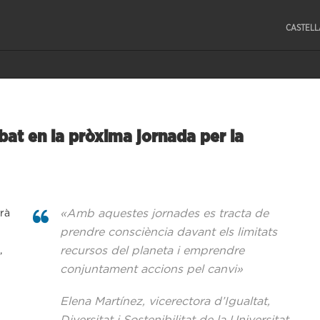
CASTEL
ebat en la pròxima jornada per la
«Amb aquestes jornades es tracta de
arà
prendre consciència davant els limitats
recursos del planeta i emprendre
,
conjuntament accions pel canvi»
Elena Martínez, vicerectora d’Igualtat,