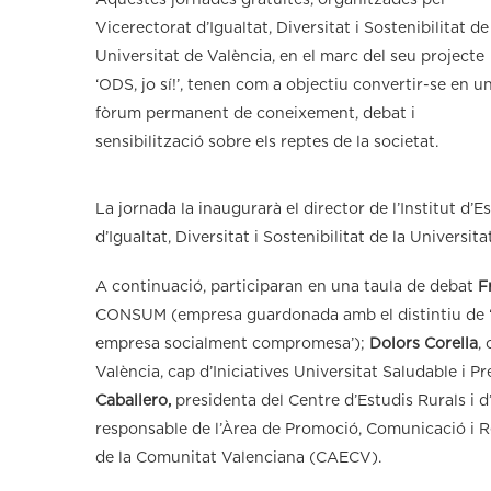
Aquestes jornades gratuïtes, organitzades pel
Vicerectorat d’Igualtat, Diversitat i Sostenibilitat de
Universitat de València, en el marc del seu projecte
‘ODS, jo sí!’, tenen com a objectiu convertir-se en u
fòrum permanent de coneixement, debat i
sensibilització sobre els reptes de la societat.
La jornada la inaugurarà el director de l’Institut d’
d’Igualtat, Diversitat i Sostenibilitat de la Universit
A continuació, participaran en una taula de debat
F
CONSUM (empresa guardonada amb el distintiu de ‘Ig
empresa socialment compromesa’);
Dolors Corella
,
València, cap d’Iniciatives Universitat Saludable i P
Caballero,
presidenta del Centre d’Estudis Rurals i d
responsable de l’Àrea de Promoció, Comunicació i Re
de la Comunitat Valenciana (CAECV).