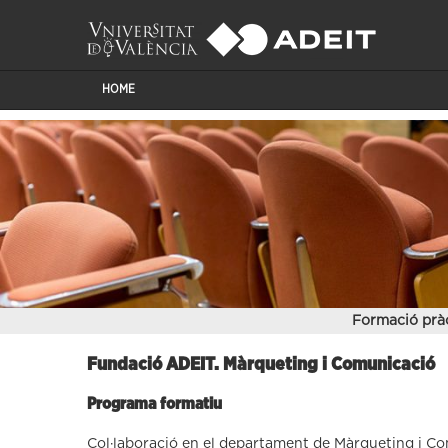
HOME
Formació prà
Fundació ADEIT. Màrqueting i Comunicació
Programa formatiu
Col·laboració en el departament de Màrqueting i C