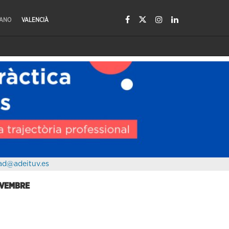
LANO
VALENCIÀ
ad@adeituv.es
OVEMBRE