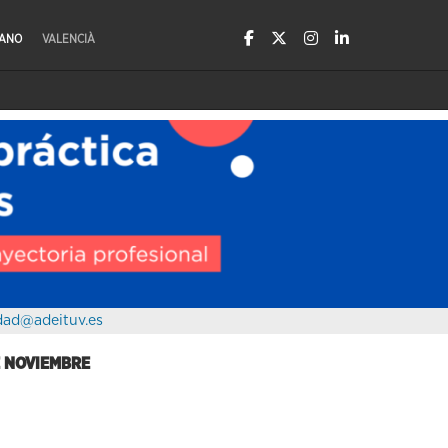
LANO
VALENCIÀ
dad@adeituv.es
E NOVIEMBRE