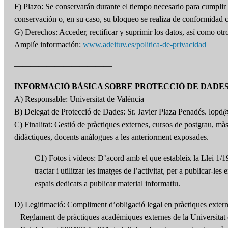
F) Plazo: Se conservarán durante el tiempo necesario para cumplir c
conservación o, en su caso, su bloqueo se realiza de conformidad 
G) Derechos: Acceder, rectificar y suprimir los datos, así como ot
Amplíe información:
www.adeituv.es/politica-de-privacidad
————————————
INFORMACIÓ BÀSICA SOBRE PROTECCIÓ DE DADE
A) Responsable: Universitat de València
B) Delegat de Protecció de Dades: Sr. Javier Plaza Penadés. lopd
C) Finalitat: Gestió de pràctiques externes, cursos de postgrau, mà
didàctiques, docents anàlogues a les anteriorment exposades.
C1) Fotos i vídeos: D’acord amb el que estableix la Llei 1/198
tractar i utilitzar les imatges de l’activitat, per a publica
espais dedicats a publicar material informatiu.
D) Legitimació: Compliment d’obligació legal en pràctiques externe
– Reglament de pràctiques acadèmiques externes de la Universitat 