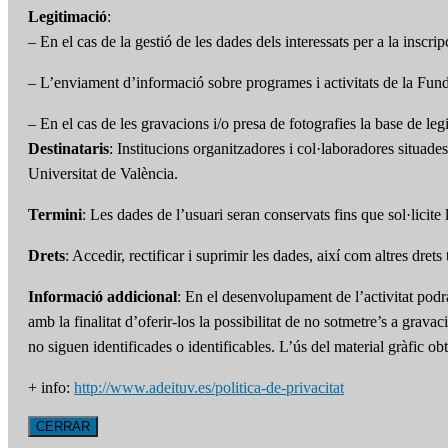
Legitimació
:
– En el cas de la gestió de les dades dels interessats per a la inscri
– L’enviament d’informació sobre programes i activitats de la Funda
– En el cas de les gravacions i/o presa de fotografies la base de leg
Destinataris
: Institucions organitzadores i col·laboradores situade
Universitat de València.
Termini
: Les dades de l’usuari seran conservats fins que sol·licite
Drets
: Accedir, rectificar i suprimir les dades, així com altres dret
Informació addicional
: En el desenvolupament de l’activitat podr
amb la finalitat d’oferir-los la possibilitat de no sotmetre’s a grav
no siguen identificades o identificables. L’ús del material gràfic 
+ info:
http://www.adeituv.es/politica-de-privacitat
CERRAR