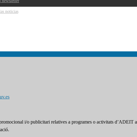
 newsletter
las noticias
uv.es
omocional i/o publicitari relatives a programes o activitats d’ADEIT a t
ació.