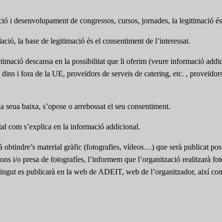
pció i desenvolupament de congressos, cursos, jornades, la legitimació és 
ció, la base de legitimació és el consentiment de l’interessat.
itimació descansa en la possibilitat que li oferim (veure informació addic
s dins i fora de la UE, proveïdors de serveis de catering, etc. , proveïdo
 la seua baixa, s’opose o arrebossat el seu consentiment.
s tal com s’explica en la informació addicional.
à obtindre’s material gràfic (fotografies, vídeos…) que serà publicat pos
acions i/o presa de fotografíes, l’informem que l’organització realitzarà f
obtingut es publicarà en la web de ADEIT, web de l’organitzador, així co