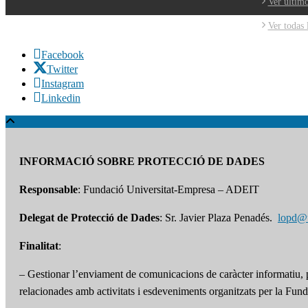
Ver último
Ver todas 
Facebook
Twitter
Instagram
Linkedin
INFORMACIÓ SOBRE PROTECCIÓ DE DADES
Responsable
: Fundació Universitat-Empresa – ADEIT
Delegat de Protecció de Dades
: Sr. Javier Plaza Penadés.
lopd@
Finalitat
:
– Gestionar l’enviament de comunicacions de caràcter informatiu, pr
relacionades amb activitats i esdeveniments organitzats per la Fund